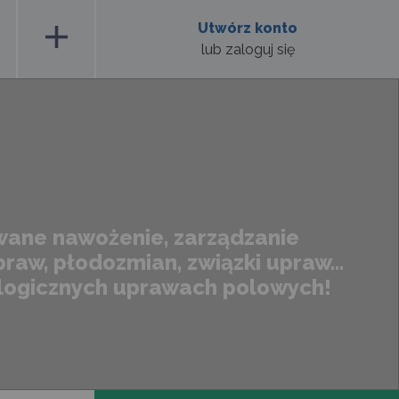
add
Utwórz konto
lub zaloguj się
wane nawożenie, zarządzanie
raw, płodozmian, związki upraw...
ologicznych uprawach polowych!