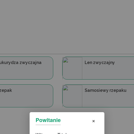
ukurydza zwyczajna
Len zwyczajny
zepak
Samosiewy rzepaku
×
Powitanie