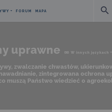
search
YWY
FORUM
MAPA
ny uprawne
W innych językach
ywy, zwalczanie chwastów, ukierunko
 nawadnianie, zintegrowana ochrona up
 co muszą Państwo wiedzieć o agroek