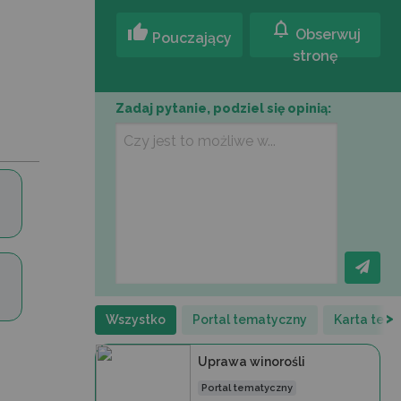
notifications
thumb_up
Obserwuj
Pouczający
stronę
Zadaj pytanie, podziel się opinią:
>
Wszystko
Portal tematyczny
Karta tech
Uprawa winorośli
Portal tematyczny