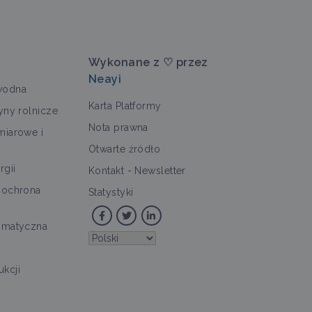
Wykonane z ♡ przez
Neayi
wodna
Karta Platformy
yny rolnicze
Nota prawna
miarowe i
Otwarte źródło
rgii
Kontakt
-
Newsletter
 ochrona
Statystyki
imatyczna
kcji