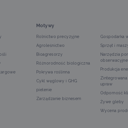
Motywy
y
Rolnictwo precyzyjne
Gospodarka 
Agroleśnictwo
Sprzęt i masz
śli
Bioagresorzy
Narzędzia po
obserwacyjne
w
Różnorodność biologiczna
Produkcja ene
targowe
Pokrywa roślinna
Zintegrowana
Cykl węglowy i GHG
upraw
pielenie
Odporność kl
Zarządzanie biznesem
Żywe gleby
Wycena produ