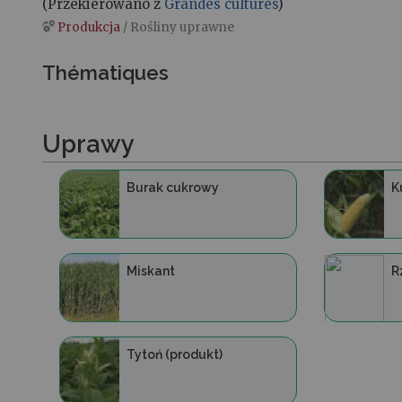
(Przekierowano z
Grandes cultures
)
Produkcja
/ Rośliny uprawne
Skocz do:
nawigacja
,
szukaj
Thématiques
Uprawy
Burak cukrowy
K
Miskant
R
Tytoń (produkt)