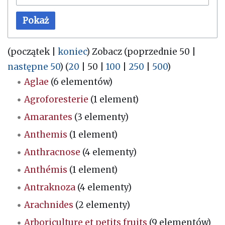
Pokaż
(
początek
|
koniec
) Zobacz (
poprzednie 50
|
następne 50
) (
20
|
50
|
100
|
250
|
500
)
Aglae
(6 elementów)
Agroforesterie
(1 element)
Amarantes
(3 elementy)
Anthemis
(1 element)
Anthracnose
(4 elementy)
Anthémis
(1 element)
Antraknoza
(4 elementy)
Arachnides
(2 elementy)
Arboriculture et petits fruits
(9 elementów)