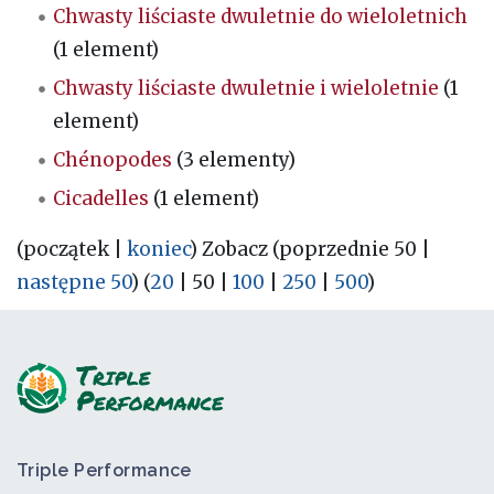
Chwasty liściaste dwuletnie do wieloletnich
(1 element)
Chwasty liściaste dwuletnie i wieloletnie
(1
element)
Chénopodes
(3 elementy)
Cicadelles
(1 element)
(
początek
|
koniec
) Zobacz (
poprzednie 50
|
następne 50
) (
20
|
50
|
100
|
250
|
500
)
Triple Performance