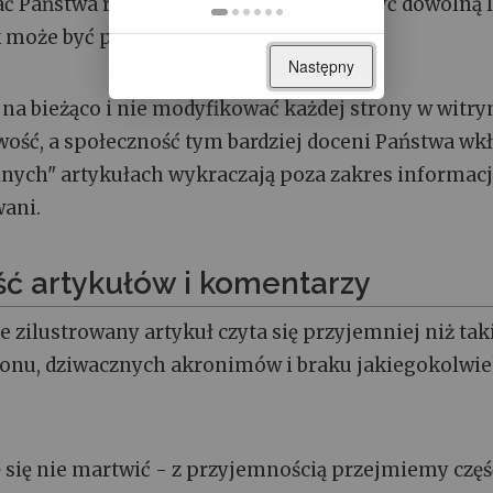
ć Państwa rozwiązanie! Prosimy utworzyć dowolną l
ak może być przydatne.
Następny
 na bieżąco i nie modyfikować każdej strony w witryn
ość, a społeczność tym bardziej doceni Państwa wkł
lnych" artykułach wykraczają poza zakres informacj
ani.
ość artykułów i komentarzy
e zilustrowany artykuł czyta się przyjemniej niż taki
rgonu, dziwacznych akronimów i braku jakiegokolwi
zę się nie martwić - z przyjemnością przejmiemy częś