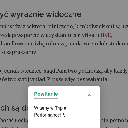
być wyraźnie widoczne
alistów z sektora rolniczego, kimkolwiek oni są. C
rzedają wsparcie w uzyskaniu certyfikatu
HVE
,
ą, handlowcem, izbą rolniczą, naukowcem lub studen
, to zapraszamy!
o jednak wiedzieć, skąd Państwo pochodzą, aby każdy
ństwo swój wkład. Proszę więc bez wahania
×
Powitanie
ch są dozwolone, ale...!
bota? Podłączony czujnik? Świetnie! Chętnie pomo