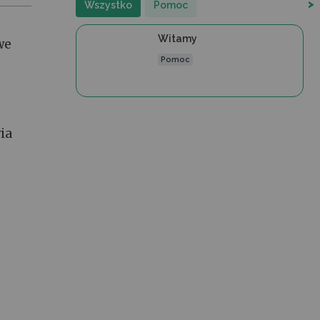
>
Wszystko
Pomoc
Witamy
we
Pomoc
ia