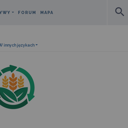
search
YWY
FORUM
MAPA
W innych językach