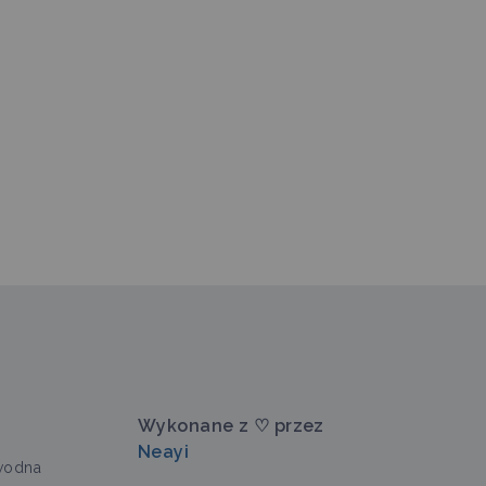
Wykonane z ♡ przez
Neayi
wodna