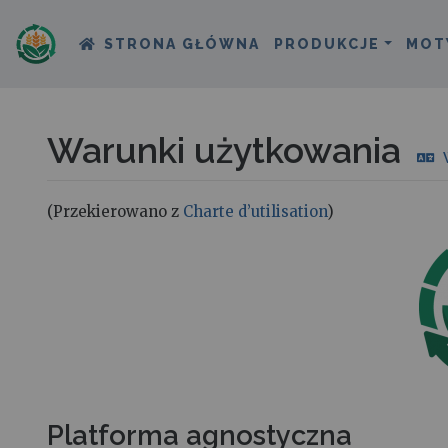
STRONA GŁÓWNA
PRODUKCJE
MOT
Warunki użytkowania
(Przekierowano z
Charte d’utilisation
)
Skocz do:
nawigacja
,
szukaj
Platforma agnostyczna