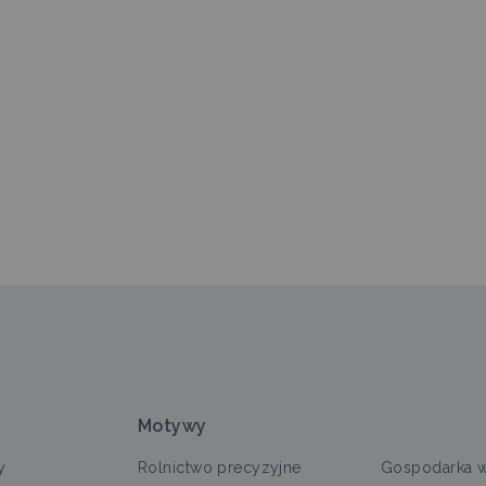
Motywy
y
Rolnictwo precyzyjne
Gospodarka 