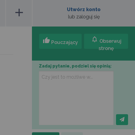
add
Utwórz konto
lub zaloguj się
notifications
thumb_up
Obserwuj
Pouczający
stronę
Zadaj pytanie, podziel się opinią: