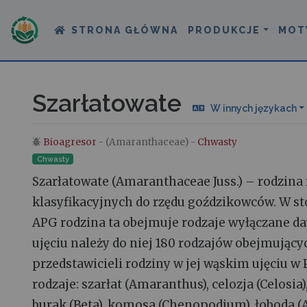
STRONA GŁÓWNA
PRODUKCJE
MOT
Szarłatowate
W innych językach
Bioagresor
- (Amaranthaceae) -
Chwasty
Skocz do:
nawigacja
,
szukaj
Chwasty
Szarłatowate (Amaranthaceae Juss.) – rodzin
klasyfikacyjnych do rzędu goździkowców. W s
APG rodzina ta obejmuje rodzaje wyłączane d
ujęciu należy do niej 180 rodzajów obejmujący
przedstawicieli rodziny w jej wąskim ujęciu w 
rodzaje: szarłat (Amaranthus), celozja (Celosi
burak (Beta), komosa (Chenopodium), łoboda (Atr