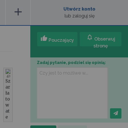
add
Utwórz konto
lub zaloguj się
notifications
thumb_up
Obserwuj
Pouczający
stronę
Zadaj pytanie, podziel się opinią:
Sz
ar
ła
to
w
at
e