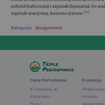
soliród (Salicornia) i szpinak (Spinacia). Do 
(
)
szpinak warzywny, komosa ryżowa.
Kategoria
:
Bioagresorzy
Z
Triple Performance
Produkcje
W odniesieniu do
Wielkie kultur
Wzmacniacz
Hodowla
Po co ?
Uprawa winoro