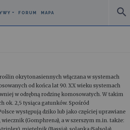
search
YWY
FORUM
MAPA
a roślin okrytonasiennych włączana w systemach
tosowanych od końca lat 90. XX wieku systemach
awniej w odrębną rodzinę komosowatych. W takim
ch ok. 2,5 tysiąca gatunków. Spośród
Polsce występują dziko lub jako częściej uprawiane
a), wiecznik (Gomphrena), a w szerszym m.in. także:
iplex), mietelnik (Bassia), solanka (Salsola),