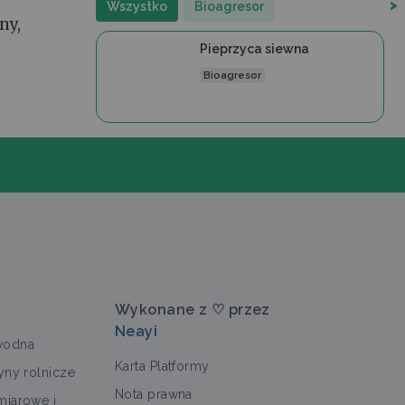
>
Wszystko
Bioagresor
ny,
Pieprzyca siewna
Bioagresor
Wykonane z ♡ przez
Neayi
wodna
Karta Platformy
yny rolnicze
Nota prawna
miarowe i