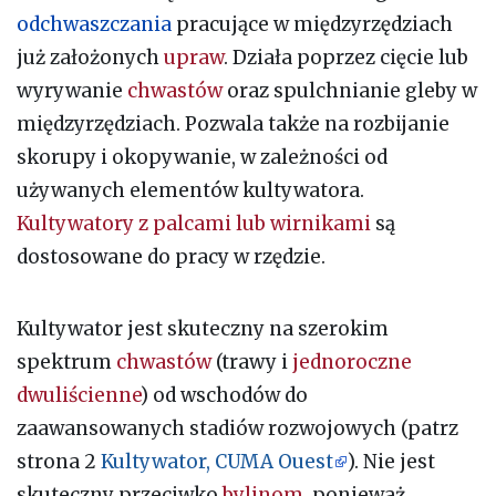
odchwaszczania
pracujące w międzyrzędziach
już założonych
upraw
. Działa poprzez cięcie lub
wyrywanie
chwastów
oraz spulchnianie gleby w
międzyrzędziach. Pozwala także na rozbijanie
skorupy i okopywanie, w zależności od
używanych elementów kultywatora.
Kultywatory z palcami lub wirnikami
są
dostosowane do pracy w rzędzie.
Kultywator jest skuteczny na szerokim
spektrum
chwastów
(trawy i
jednoroczne
dwuliścienne
) od wschodów do
zaawansowanych stadiów rozwojowych (patrz
strona 2
Kultywator, CUMA Ouest
). Nie jest
skuteczny przeciwko
bylinom
, ponieważ