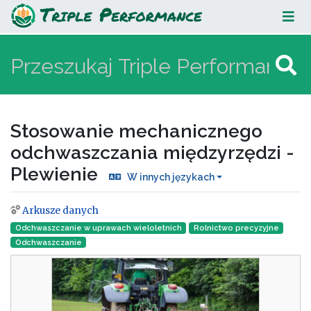
Stosowanie mechanicznego
odchwaszczania międzyrzędzi -
Plewienie
Stosowanie mechanicznego
odchwaszczania międzyrzędzi -
Plewienie
W innych językach
Arkusze danych
Skocz do:
nawigacja
,
szukaj
Odchwaszczanie w uprawach wieloletnich
Rolnictwo precyzyjne
Odchwaszczanie