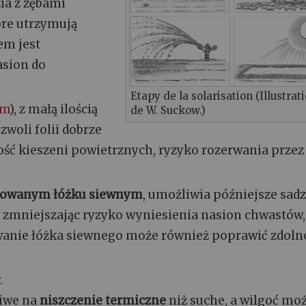
ia z zębami
które utrzymują
em jest
asion do
Etapy de la solarisation (Illustrat
em
), z małą ilością
de W. Suckow.)
zwoli folii dobrze
lość kieszeni powietrznych, ryzyko rozerwania przez
towanym łóżku siewnym
, umożliwia późniejsze sad
zmniejszając ryzyko wyniesienia nasion chwastów,
owanie łóżka siewnego może również poprawić zdoln
.
liwe na
niszczenie termiczne
niż suche, a wilgoć mo