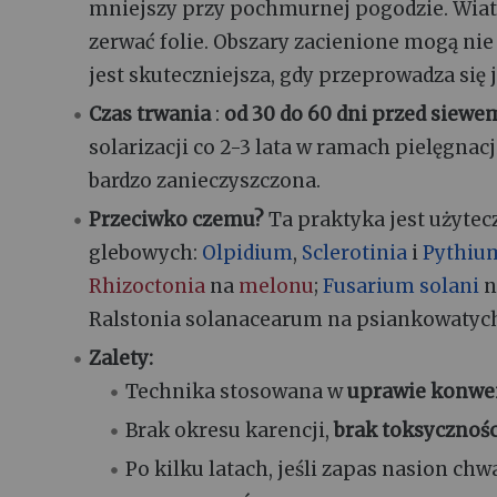
mniejszy przy pochmurnej pogodzie. Wiatr
zerwać folie. Obszary zacienione mogą nie 
jest skuteczniejsza, gdy przeprowadza się 
Czas trwania
:
od 30 do 60 dni przed siewe
solarizacji co 2-3 lata w ramach pielęgnacji
bardzo zanieczyszczona.
Przeciwko czemu?
Ta praktyka jest użyte
glebowych:
Olpidium
,
Sclerotinia
i
Pythiu
Rhizoctonia
na
melonu
;
Fusarium solani
n
Ralstonia solanacearum na psiankowatyc
Zalety:
Technika stosowana w
uprawie konwe
Brak okresu karencji,
brak toksycznośc
Po kilku latach, jeśli zapas nasion ch