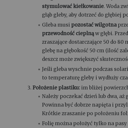
stymulować kiełkowanie
. Woda zw
głąb gleby, aby dotrzeć do głębiej 
Gleba musi
pozostać wilgotna
prze
przewodność cieplną
w głębi. Prz
zraszające dostarczające 50 do 80 
glebę na głębokość 50 cm (ilość zal
deszcz może zwiększyć skuteczność 
Jeśli gleba wyschnie podczas sola
to temperaturę gleby i wydłuży cza
Położenie plastiku:
im bliżej powierzc
Należy poczekać dzień lub dwa, aż 
Powinna być dobrze napięta i przy
Krótkie zraszanie po położeniu fol
Folię można położyć tylko na pasy