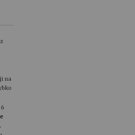
 z
ji na
zybko
 6
te
.