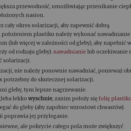
iększa przewodność, umożliwiając przenikanie ciep
położonych nasion.
z cały okres solarizacji, aby zapewnić dobrą
ed położeniem plastiku należy wykonać nawadnianie
mm (lub więcej w zależności od gleby), aby napełnić 
eży od rodzaju gleby).
nawadnianie
lub oczekiwanie 
solarizacji.
rizacji, nie należy ponownie nawadniać, ponieważ ob
s potrzebny do skutecznej solarizacji.
hni gleby, tym lepsze nagrzewanie.
gleba lekko
wyschnie
, zanim położy się
folię plasti
legać do gleby (aby zapobiec wzrostowi chwastów).
ii poprawia jej przyleganie.
 siewne, ale pokrycie całego pola może zwiększyć