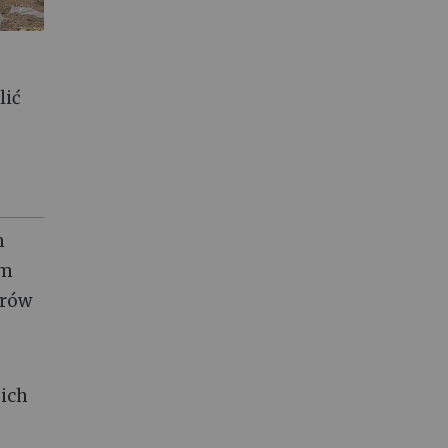
lić
m
ym
arów
gich