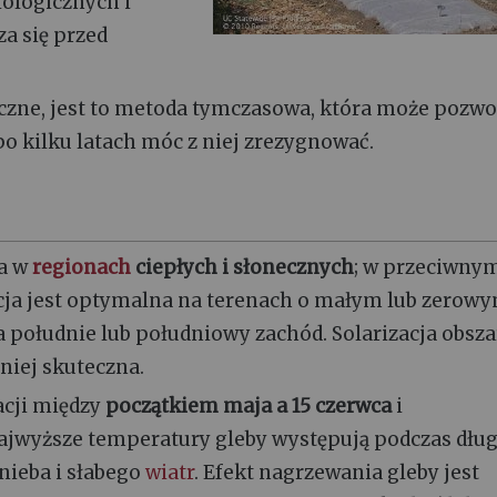
ologicznych i
a się przed
iczne, jest to metoda tymczasowa, która może pozwo
po kilku latach móc z niej zrezygnować.
za w
regionach
ciepłych i słonecznych
; w przeciwny
zacja jest optymalna na terenach o małym lub zerow
a południe lub południowy zachód. Solarizacja obsz
niej skuteczna.
acji między
początkiem maja a 15 czerwca
i
Najwyższe temperatury gleby występują podczas dłu
nieba i słabego
wiatr
. Efekt nagrzewania gleby jest