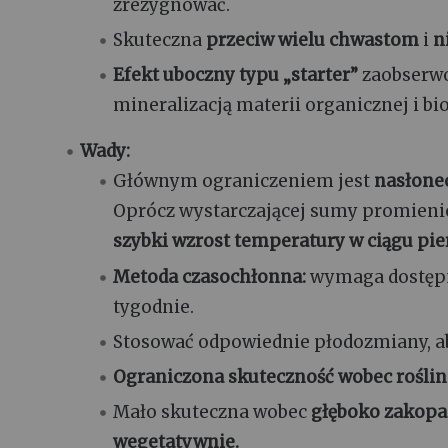
zrezygnować.
Skuteczna
przeciw wielu chwastom
i
n
Efekt uboczny typu „starter”
zaobserw
mineralizacją materii organicznej i b
Wady:
Głównym ograniczeniem jest
nasłone
Oprócz wystarczającej sumy promienio
szybki wzrost temperatury w ciągu pie
Metoda czasochłonna:
wymaga dostępno
tygodnie.
Stosować odpowiednie płodozmiany, 
Ograniczona skuteczność wobec
rośli
Mało skuteczna wobec
głęboko zakop
wegetatywnie.