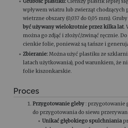
Grubość plastiku:
Cieńszy plastik lepiej si
wpływem wiatru lub zwierząt chodzących po
wietrzne obszary (0,037 do 0,05 mm). Gruby 
być używany wielokrotnie przez kilka lat
.
można go zdjąć i złożyć/zwinąć ręcznie. D
cienkie folie, ponieważ są tańsze i generu
Zbieranie:
Można użyć plastiku ze szklarni
latach użytkowania), pod warunkiem, że n
folie kiszonkarskie.
Proces
Przygotowanie gleby
: przygotowanie 
do przygotowania do siewu przerywan
Unikać głębokiego spulchniania
pr