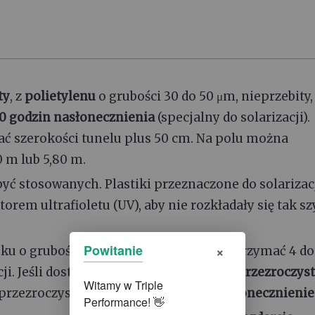
ty
, z
polietylenu
o grubości 30 do 50 μm, nieprzebity,
0 godzin nasłonecznienia
(specjalny do solarizacji).
ć szerokości tunelu plus 50 cm. Na polu można
0 m lub 5,80 m.
yć stosowanych. Plastiki przeznaczone do solarizac
orem ultrafioletu (UV), aby nie rozkładały się tak s
×
Powitanie
iku o grubości 0,025 do 0,1 mm mogą wytrzymać 4 do
ji. Jeśli dostępne, wybieraj
folie jasne i przezroczys
przezroczystych, które
ograniczają nasłonecznienie