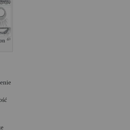
ion
zenie
ość
że