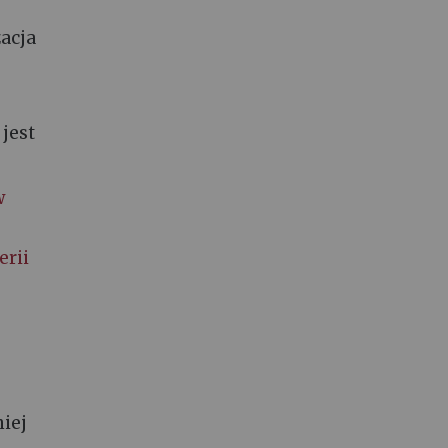
zacja
 jest
w
erii
niej