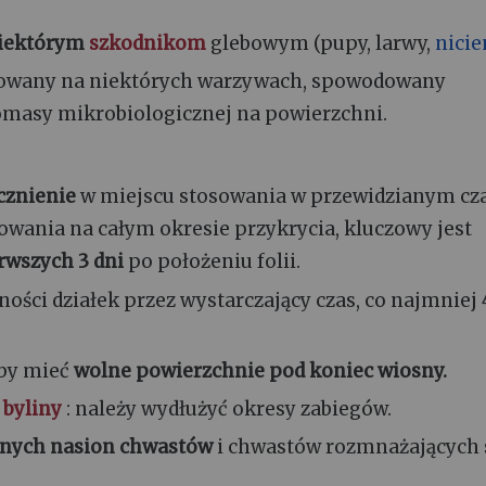
iektórym
szkodnikom
glebowym (pupy, larwy,
nicie
owany na niektórych warzywach, spowodowany
iomasy mikrobiologicznej na powierzchni.
cznienie
w miejscu stosowania w przewidzianym cza
wania na całym okresie przykrycia, kluczowy jest
rwszych 3 dni
po położeniu folii.
ści działek przez wystarczający czas, co najmniej 
aby mieć
wolne powierzchnie pod koniec wiosny.
n
byliny
: należy wydłużyć okresy zabiegów.
anych nasion chwastów
i chwastów rozmnażających 