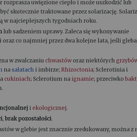
 rozprasza uwięzione ciepło i może uszkodzić lub
być skutecznie traktowane przez solarizację. Solari
ją w najcieplejszych tygodniach roku.
m
lub sadzeniem uprawy. Zaleca się wykonywanie
 oraz co najmniej przez dwa kolejne lata, jeśli gleba
czna w zwalczaniu
chwastów
oraz niektórych
grzybó
m
na
sałatach
i imbirze;
Rhizoctonia
; Sclerotinia i
a
cukiniach
; Sclerotium na
ignamie
; przeciwko
bakt
h.
ncjonalnej
i
ekologicznej
.
i
,
brak pozostałości
.
wastów w glebie jest znacznie zredukowany, można z 