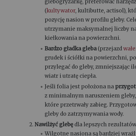
glebogryzarkę, preferować narzędz
(
kultywator
, kultibutte, actisol), 
pozycję nasion w profilu gleby. Cel
utrzymanie maksymalnej liczby n
kiełkowania na powierzchni.
Bardzo gładka gleba
(przejazd
wał
grudek i ściółki na powierzchni, po
przylegać do gleby, zmniejszając i
wiatr i utratę ciepła.
Jeśli folia jest położona na
przygo
z minimalnym naruszeniem gleby, 
które przetrwały zabieg. Przygot
gleby do zatrzymywania wody.
Nawilżyć glebę
dla lepszych rezultatów
Wilgotne nasiona są bardziej wraż