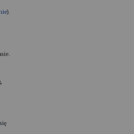
nie
).
sie.
4
się