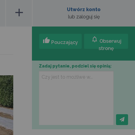
add
Utwórz konto
lub zaloguj się
notifications
thumb_up
Obserwuj
Pouczający
stronę
Zadaj pytanie, podziel się opinią: