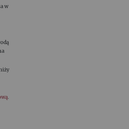
ła w
wodą
na
niży
kową
.