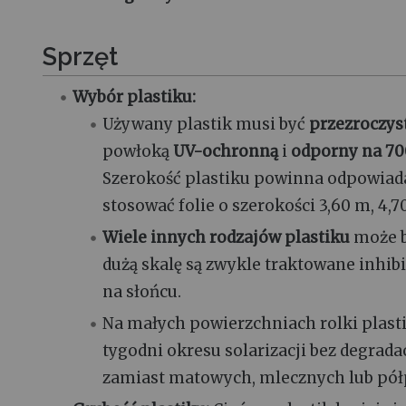
Sprzęt
Wybór plastiku:
Używany plastik musi być
przezroczys
powłoką
UV-ochronną
i
odporny na 70
Szerokość plastiku powinna odpowiada
stosować folie o szerokości 3,60 m, 4,7
Wiele innych rodzajów plastiku
może b
dużą skalę są zwykle traktowane inhibit
na słońcu.
Na małych powierzchniach rolki plast
tygodni okresu solarizacji bez degradac
zamiast matowych, mlecznych lub pół