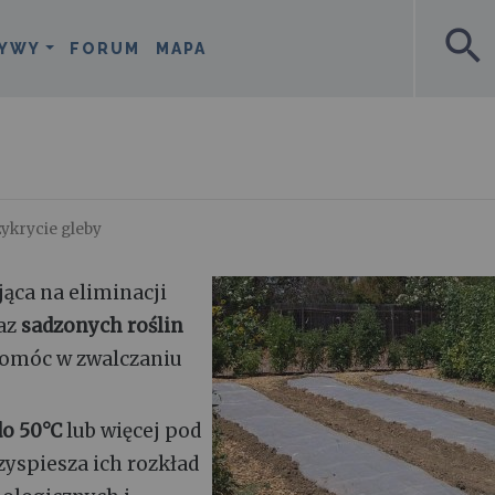
search
YWY
FORUM
MAPA
ykrycie gleby
jąca na eliminacji
az
sadzonych roślin
pomóc w zwalczaniu
do 50°C
lub więcej pod
zyspiesza ich rozkład