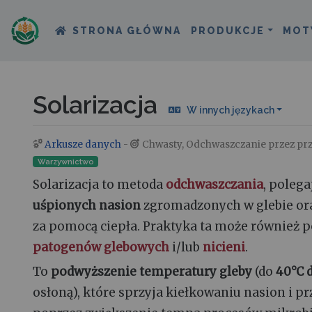
STRONA GŁÓWNA
PRODUKCJE
MOT
Solarizacja
W innych językach
Arkusze danych
-
Chwasty, Odchwaszczanie przez prz
Skocz do:
nawigacja
,
szukaj
Warzywnictwo
Solarizacja to metoda
odchwaszczania
, polega
uśpionych nasion
zgromadzonych w glebie or
za pomocą ciepła. Praktyka ta może również 
patogenów glebowych
i/lub
nicieni
.
To
podwyższenie temperatury gleby
(do
40°C 
osłoną), które sprzyja kiełkowaniu nasion i pr