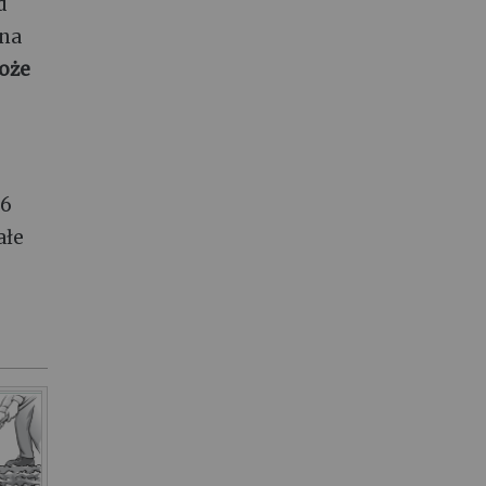
d
 na
oże
 6
ałe