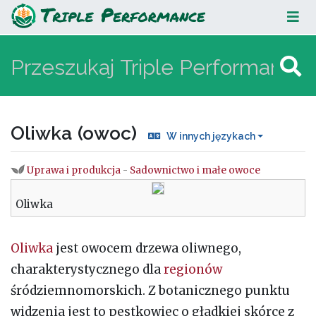
Oliwka (owoc)
Oliwka (owoc)
W innych językach
Uprawa i produkcja
-
Sadownictwo i małe owoce
Skocz do:
nawigacja
,
szukaj
Oliwka
Oliwka
jest owocem drzewa oliwnego,
charakterystycznego dla
regionów
śródziemnomorskich. Z botanicznego punktu
widzenia jest to pestkowiec o gładkiej skórce z