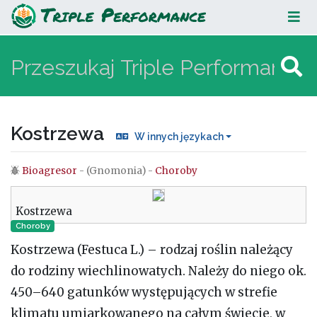
Kostrzewa
Kostrzewa
W innych językach
Bioagresor
- (Gnomonia) -
Choroby
Skocz do:
nawigacja
,
szukaj
Kostrzewa
Choroby
Kostrzewa (Festuca L.) – rodzaj roślin należący
do rodziny wiechlinowatych. Należy do niego ok.
450–640 gatunków występujących w strefie
klimatu umiarkowanego na całym świecie, w