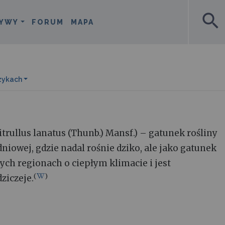
search
YWY
FORUM
MAPA
zykach
rullus lanatus (Thunb.) Mansf.) – gatunek rośliny
niowej, gdzie nadal rośnie dziko, ale jako gatunek
ych regionach o ciepłym klimacie i jest
(
)
ziczeje.