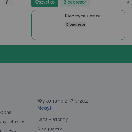
y
>
Wszystko
Bioagresor
Pieprzyca siewna
Bioagresor
Wykonane z ♡ przez
Neayi
wodna
Karta Platformy
yny rolnicze
Nota prawna
miarowe i