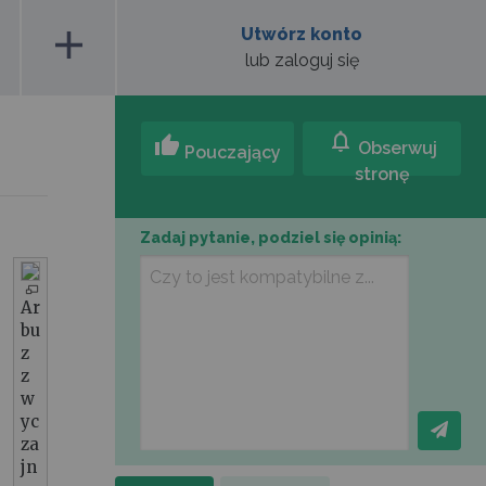
add
Utwórz konto
lub zaloguj się
notifications
thumb_up
Obserwuj
Pouczający
stronę
Zadaj pytanie, podziel się opinią:
Ar
bu
z
z
w
yc
za
jn