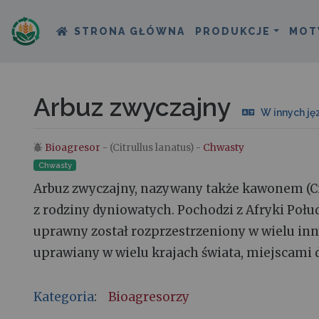
STRONA GŁÓWNA
PRODUKCJE
MOT
Arbuz zwyczajny
W innych ję
Bioagresor
- (Citrullus lanatus) -
Chwasty
Skocz do:
nawigacja
,
szukaj
Chwasty
Arbuz zwyczajny, nazywany także kawonem (Cit
z rodziny dyniowatych. Pochodzi z Afryki Połud
uprawny został rozprzestrzeniony w wielu inn
uprawiany w wielu krajach świata, miejscami d
Kategoria
:
Bioagresorzy